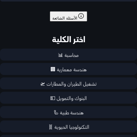
الأسئلة الشائعة
اختر الكلية
محاسبة 📊
هندسة معمارية 🏢
تشغيل الطيران والمطارات 🛫
البنوك والتمويل 💵
هندسة طبية 🦾
التكنولوجيا الحيوية 🧬