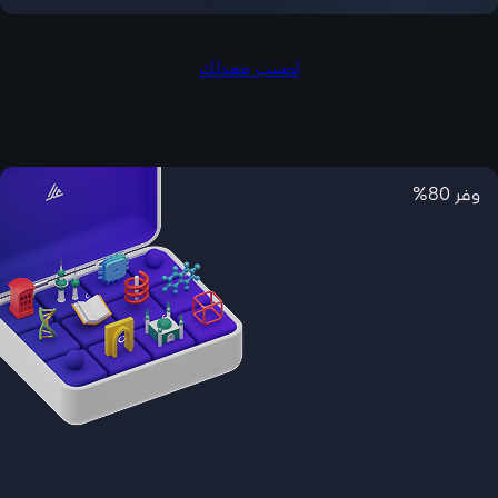
احسب معدلك
وفر 80%