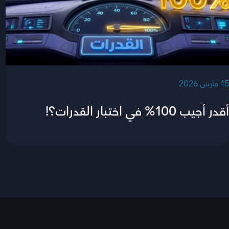
‫15 مارس 2026‬
أقدر أجيب 100% في اختبار القدرات؟!