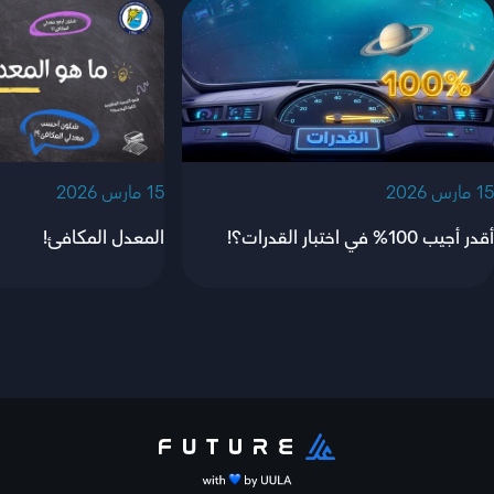
‫15 مارس 2026‬
‫15 مارس 2026‬
أقدر أجيب 100% في اختبار القدرات؟!
المعدل المكافئ!