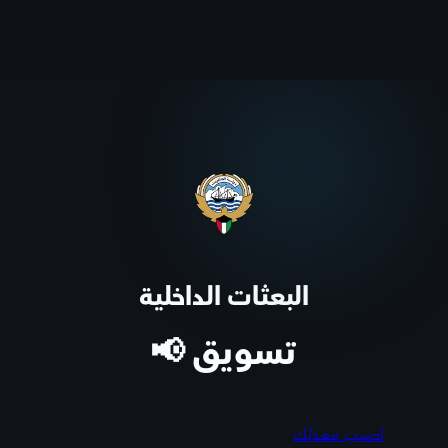
البعثات الداخلية
تسويق 📢
احسب معدلك