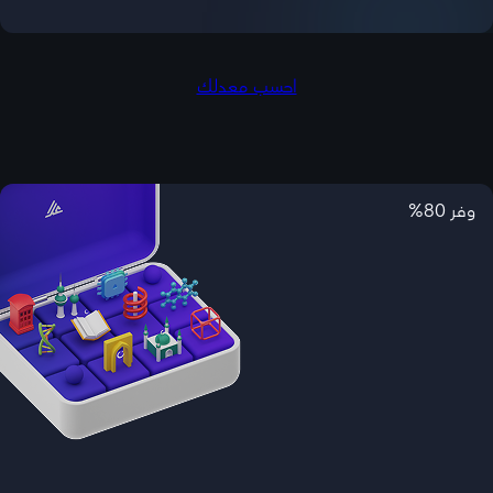
احسب معدلك
وفر 80%