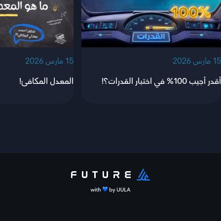
‫15 مارس 2026‬
‫15 مارس 2026‬
أقدر أجيب 100% في اختبار القدرات؟!
المعدل المكافئ!