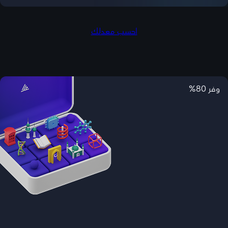
احسب معدلك
وفر 80%