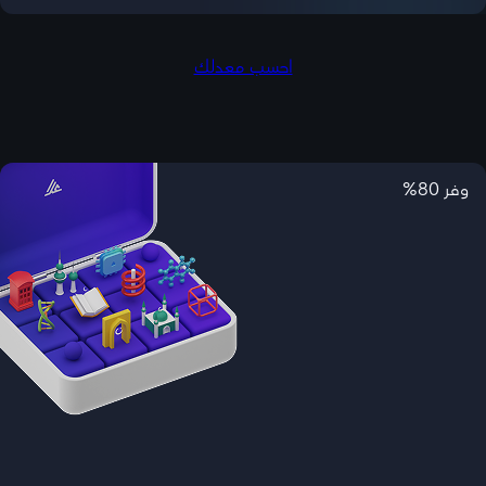
احسب معدلك
وفر 80%