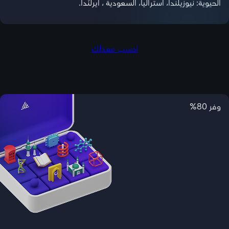
الحيوية: نيوزيلندا، استراليا، السعودية ، ايرلندا.
احسب معدلك
وفر 80%