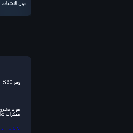
دول الابتعاث ل
وفر 80%
مواد مشروح
مذكرات شا
اكتشف البا