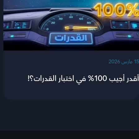
‫15 مارس 2026‬
أقدر أجيب 100% في اختبار القدرات؟!