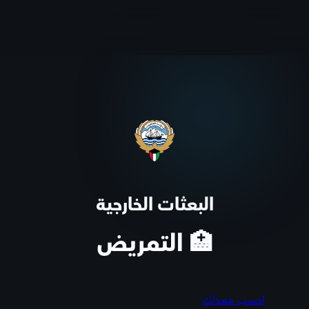
البعثات الخارجية
🏥 التمريض
احسب معدلك