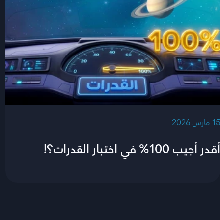
‫15 مارس 2026‬
أقدر أجيب 100% في اختبار القدرات؟!