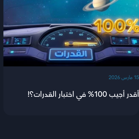
‫15 مارس 2026‬
أقدر أجيب 100% في اختبار القدرات؟!