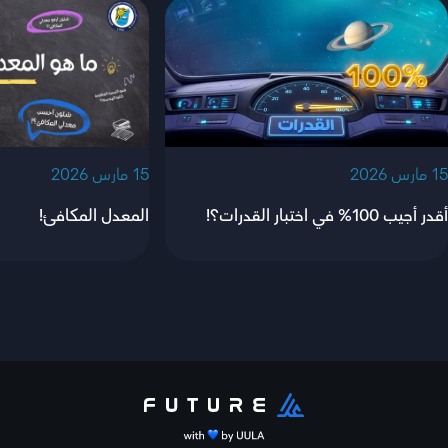
‫15 مارس 2026‬
‫15 مارس 2026‬
أقدر أجيب 100% في اختبار القدرات؟!
المعدل المكافئ!