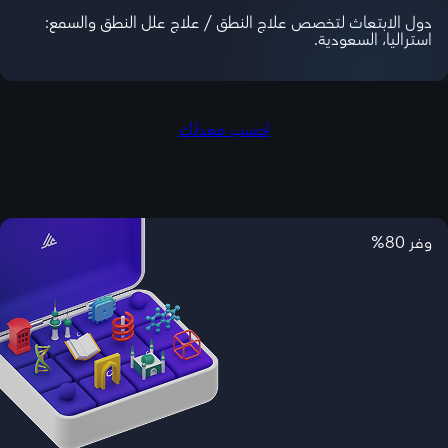
دول الابتعاث لتخصص علاج النطق / علاج علل النطق والسمع:
استراليا، السعودية.
احسب معدلك
وفر 80%