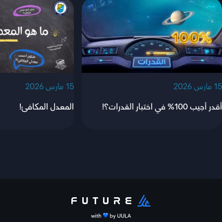
‫15 مارس 2026‬
‫15 مارس 2026‬
أقدر أجيب 100% في اختبار القدرات؟!
المعدل المكافئ!