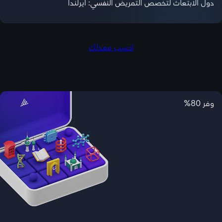
دول الابتعاث لتخصص التمريض النفسي: ايرلندا
احسب معدلك
وفر 80%