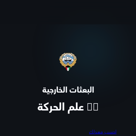
البعثات الخارجية
🏃‍♂️ علم الحركة
احسب معدلك