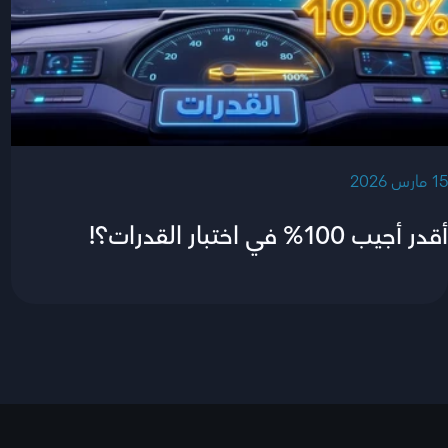
‫15 مارس 2026‬
أقدر أجيب 100% في اختبار القدرات؟!