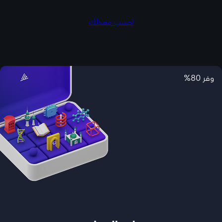
احسب معدلك
وفر 80%