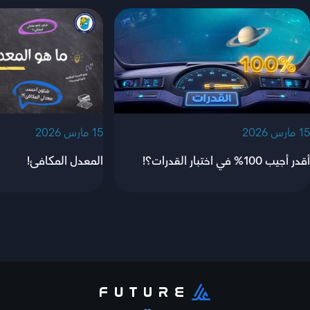
‫15 مارس 2026‬
‫15 مارس 2026‬
أقدر أجيب 100% في اختبار القدرات؟!
المعدل المكافئ!